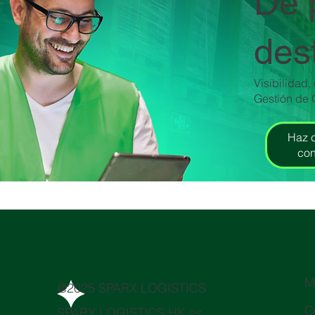
De 
dest
Visibilidad,
Gestión de
Haz c
con
M
@2025 SPARX LOGISTICS
C
SPARX LOGISTICS HK es