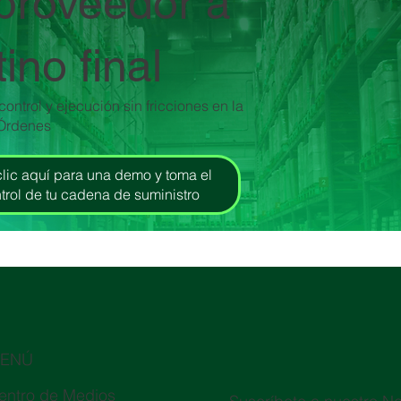
proveedor a
ino final
 control y ejecución sin fricciones en la
 Órdenes
lic aquí para una demo y toma el
trol de tu cadena de suministro
ENÚ
entro de Medios