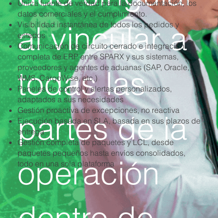
Única fuente de verdad para la documentación, los
datos comerciales y el cumplimiento.
al vincular a
Visibilidad instantánea de todos los pedidos y
estados
Comunicación de circuito cerrado e integración
completa de ERP entre SPARX y sus sistemas,
proveedores y agentes de aduanas (SAP, Oracle,
todas las
WMS, CargoWise, etc.)
Paneles de control y alertas personalizados,
adaptados a sus necesidades
Gestión proactiva de excepciones, no reactiva
partes de la
Ejecución basada en SLA, basada en sus plazos de
entrega
Gestión completa de paquetes y LCL, desde
paquetes pequeños hasta envíos consolidados,
operación
todo en una sola plataforma
dentro de