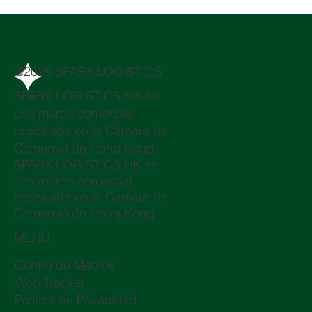
@2025 SPARX LOGISTICS
SPARX LOGISTICS HK es
una marca comercial
registrada en la Cámara de
Comercio de Hong Kong
SPARX LOGISTICS HK es
una marca comercial
registrada en la Cámara de
Comercio de Hong Kong
MENÚ
Centro de Medios
Web Tracker
Política de Privacidad