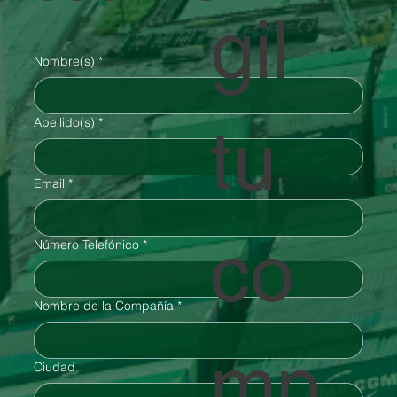
gil
Nombre(s)
*
Apellido(s)
*
tu
Email
*
co
Número Telefónico
*
Nombre de la Compañía
*
mp
Ciudad