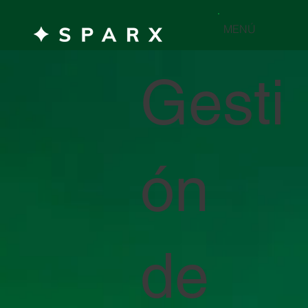
MENÚ
Gesti
ón
de