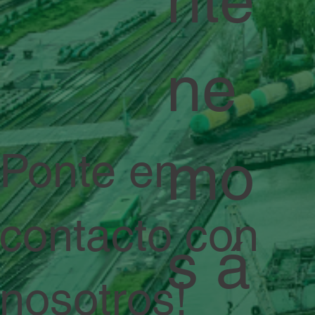
ne
mo
Ponte en
contacto con
s á
nosotros!