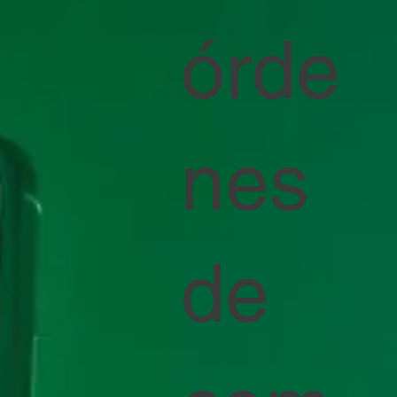
órde
nes
de