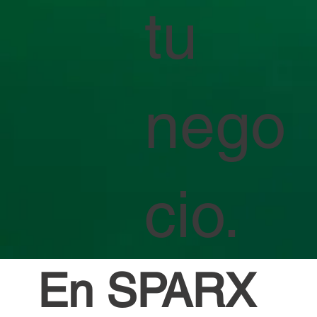
tu
nego
cio.
En SPARX