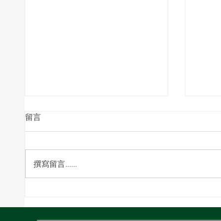
留言
撰寫留言......
中東危機：霍爾木茲海峽衝突
美國
如何影響全球物流
何選