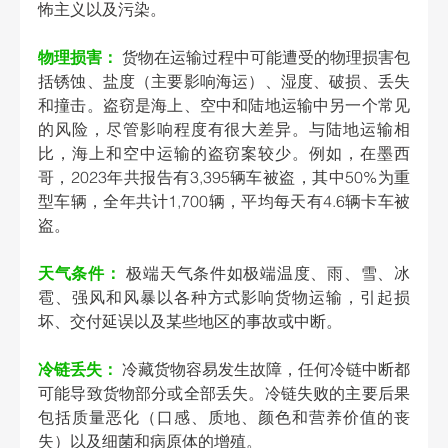
怖主义以及污染。
物理损害：
 货物在运输过程中可能遭受的物理损害包
括锈蚀、盐度（主要影响海运）、湿度、破损、丢失
和撞击。盗窃是海上、空中和陆地运输中另一个常见
的风险，尽管影响程度有很大差异。与陆地运输相
比，海上和空中运输的盗窃案较少。例如，在墨西
哥，2023年共报告有3,395辆车被盗，其中50%为重
型车辆，全年共计1,700辆，平均每天有4.6辆卡车被
盗。 
天气条件：
 极端天气条件如极端温度、雨、雪、冰
雹、强风和风暴以各种方式影响货物运输，引起损
坏、交付延误以及某些地区的事故或中断。 
冷链丢失：
 冷藏货物容易发生故障，任何冷链中断都
可能导致货物部分或全部丢失。冷链失败的主要后果
包括质量恶化（口感、质地、颜色和营养价值的丧
失）以及细菌和病原体的增殖。 