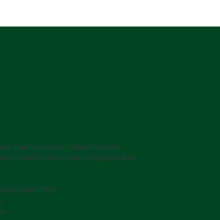
pra e remessas por meio de nossa
lareza e controle a cada estágio de sua
de compra (PO)
a
is