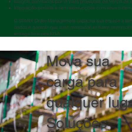
Insights orientados por IA para projeções de tempo de 
Integração perfeita e sem interrupções com seus sist
O SPARX Order Management capacita sua equipe a tom
dados e garantir que suas mercadorias fluam sem prob
entrega final nos EUA.
Mova sua
carga para
qualquer luga
Soluções