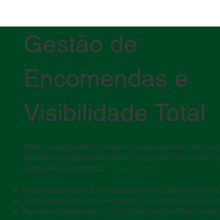
Gestão de
Encomendas e
Visibilidade Total
Obtenha supervisão completa de seus pedidos de com
plataforma logística inteligente, projetada para trazer c
cadeia de suprimentos.
Acompanhamento e coordenação avançada de ordens 
Visibilidade em tempo real até o nível de SKU e remess
Painéis personalizáveis com relatórios de KPI acionáve