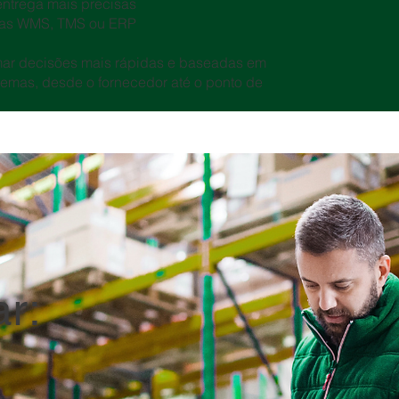
entrega mais precisas
emas WMS, TMS ou ERP
ar decisões mais rápidas e baseadas em
lemas, desde o fornecedor até o ponto de
r: