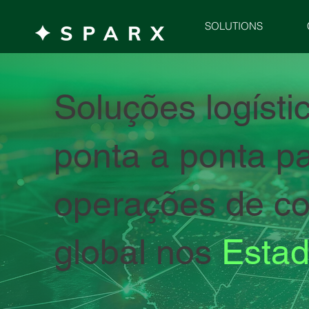
SOLUTIONS
Soluções logísti
ponta a ponta p
operações de c
global nos
Esta