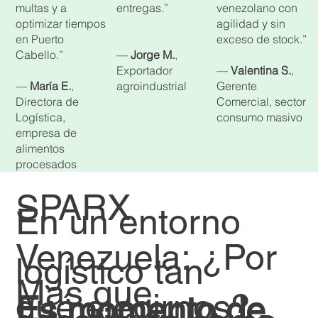
multas y a
entregas.”
venezolano con
optimizar tiempos
agilidad y sin
en Puerto
exceso de stock.”
Cabello.”
—
Jorge M.
,
Exportador
—
Valentina S.
,
—
María E.
,
agroindustrial
Gerente
Directora de
Comercial, sector
Logística,
consumo masivo
empresa de
alimentos
procesados ​
SPARX
En un entorno
Venezuela: ¿Por
logístico tan
Más que
qué elegirnos?
Es momento de