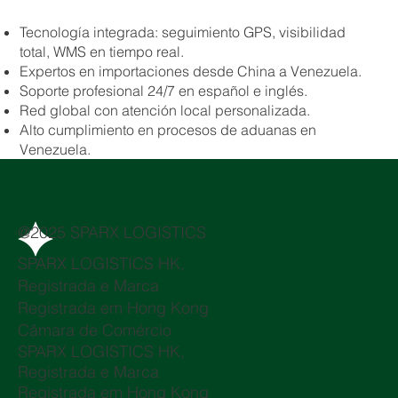
Tecnología integrada: seguimiento GPS, visibilidad
total, WMS en tiempo real.
Expertos en importaciones desde China a Venezuela.
Soporte profesional 24/7 en español e inglés.
Red global con atención local personalizada.
Alto cumplimiento en procesos de aduanas en
Venezuela.
@2025 SPARX LOGISTICS
SPARX LOGISTICS HK,
Registrada e Marca
Registrada em Hong Kong
Câmara de Comércio
SPARX LOGISTICS HK,
Registrada e Marca
Registrada em Hong Kong