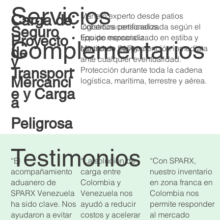
Servicios
Manejo experto desde patios
Carga de
logísticos certificados.
Cobertura personalizada según el
Seguro
Proyecto
Equipo especializado en estiba y
tipo de mercancía.
Complementarios
control de riesgo.
Monitoreo 24/7 y atención inmediata
de
y
ante cualquier eventualidad.
Transport
Protección durante toda la cadena
Mercancí
logística, marítima, terrestre y aérea.
e y Carga
a
Peligrosa
Testimonios
“El
​“La solución de
​“Con SPARX,
acompañamiento
carga entre
nuestro inventario
aduanero de
Colombia y
en zona franca en
SPARX Venezuela
Venezuela nos
Colombia nos
ha sido clave. Nos
ayudó a reducir
permite responder
ayudaron a evitar
costos y acelerar
al mercado