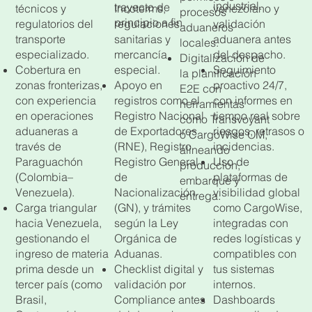
industrial.
trayecto de
técnicos y
Incoterms,
venezolano y
procesos
principio a fin.
regulatorios del
regulaciones
validación
aduaneros
transporte
sanitarias y
aduanera antes
locales.
especializado.
mercancía
del despacho.
Digitalización de
Cobertura en
especial.
Seguimiento
la planificación
zonas fronterizas,
Apoyo en
proactivo 24/7,
E2E con
con experiencia
registros como el
con informes en
herramientas
en operaciones
Registro Nacional
tiempo real sobre
como Transvoyant
aduaneras a
de Exportadores
riesgos, retrasos o
o CargoWise OM,
través de
(RNE), Registro
incidencias.
alineando
Paraguachón
Registro General
Uso de
producción,
(Colombia–
de
plataformas de
embarque y
Venezuela).
Nacionalización
visibilidad global
entrega.
Carga triangular
(GN), y trámites
como CargoWise,
hacia Venezuela,
según la Ley
integradas con
gestionando el
Orgánica de
redes logísticas y
ingreso de materia
Aduanas.
compatibles con
prima desde un
Checklist digital y
tus sistemas
tercer país (como
validación por
internos.
Brasil,
Compliance antes
Dashboards