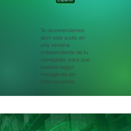
Te recomendamos
abrir este audio en
una ventana
independiente de tu
navegador, para que
puedas seguir
navegando sin
interrupciones.