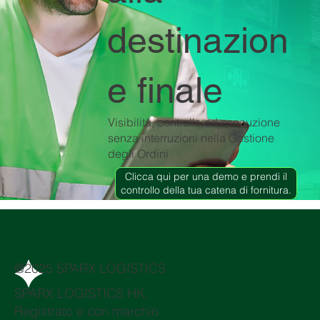
destinazion
e finale
Visibilità, controllo ed esecuzione
senza interruzioni nella Gestione
degli Ordini
Clicca qui per una demo e prendi il
controllo della tua catena di fornitura.
@2025 SPARX LOGISTICS
SPARX LOGISTICS HK,
Registrato e con marchio