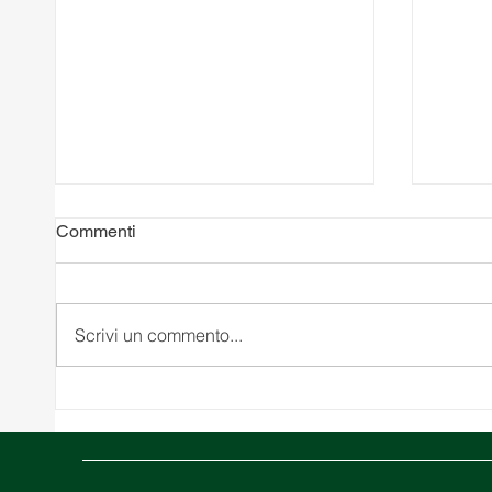
Commenti
Scrivi un commento...
Medio Oriente in crisi: come il
Magaz
conflitto nello Stretto di
Uniti:
Hormuz sta influenzando la
magaz
logistica globale
magaz