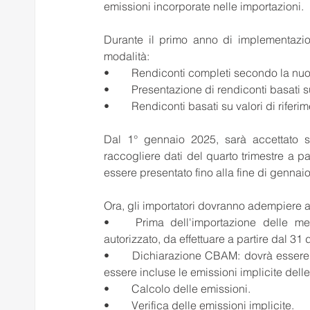
emissioni incorporate nelle importazioni.
Durante il primo anno di implementazion
modalità:
•	Rendiconti completi secondo la n
•	Presentazione di rendiconti basati s
•	Rendiconti basati su valori di riferi
Dal 1° gennaio 2025, sarà accettato sol
raccogliere dati del quarto trimestre a pa
essere presentato fino alla fine di gennai
Ora, gli importatori dovranno adempiere a
•	Prima dell'importazione delle merci, l'importatore dovrà richiedere lo status di dichiarante 
autorizzato, da effettuare a partire dal 3
•	Dichiarazione CBAM: dovrà essere presentata una dichiarazione annuale, nella quale dovranno 
essere incluse le emissioni implicite dell
•	Calcolo delle emissioni.
•	Verifica delle emissioni implicite.