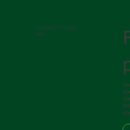
CONNETTITI CON
NOI
Un
ri
co
me
ric