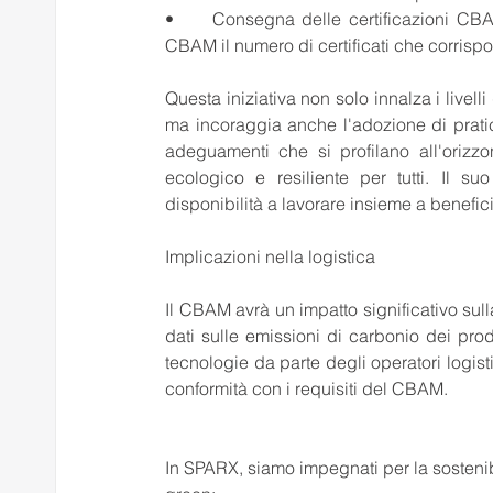
•	Consegna delle certificazioni CBAM: il dichiarante consegnerà annualmente tramite il registro 
CBAM il numero di certificati che corrispo
Questa iniziativa non solo innalza i livell
ma incoraggia anche l'adozione di pratich
adeguamenti che si profilano all'orizz
ecologico e resiliente per tutti. Il s
disponibilità a lavorare insieme a benefic
Implicazioni nella logistica
Il CBAM avrà un impatto significativo sulla
dati sulle emissioni di carbonio dei prod
tecnologie da parte degli operatori logisti
conformità con i requisiti del CBAM.
In SPARX, siamo impegnati per la sostenibi