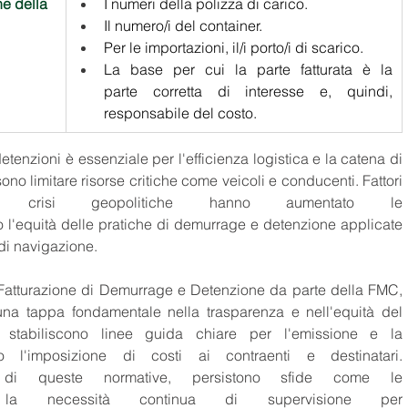
e della 
I numeri della polizza di carico.
 
Il numero/i del container.
Per le importazioni, il/i porto/i di scarico.
La base per cui la parte fatturata è la 
parte corretta di interesse e, quindi, 
responsabile del costo.
etenzioni è essenziale per l'efficienza logistica e la catena di 
no limitare risorse critiche come veicoli e conducenti. Fattori 
crisi geopolitiche hanno aumentato le 
 l'equità delle pratiche di demurrage e detenzione applicate 
 di navigazione. 
 Fatturazione di Demurrage e Detenzione da parte della FMC, 
a tappa fondamentale nella trasparenza e nell'equità del 
e stabiliscono linee guida chiare per l'emissione e la 
do l'imposizione di costi ai contraenti e destinatari. 
a di queste normative, persistono sfide come le 
 la necessità continua di supervisione per 