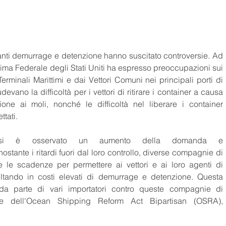
rdanti demurrage e detenzione hanno suscitato controversie. Ad 
ma Federale degli Stati Uniti ha espresso preoccupazioni sui 
rminali Marittimi e dai Vettori Comuni nei principali porti di 
devano la difficoltà per i vettori di ritirare i container a causa 
ione ai moli, nonché le difficoltà nel liberare i container 
tati. 
si è osservato un aumento della domanda e 
ostante i ritardi fuori dal loro controllo, diverse compagnie di 
e le scadenze per permettere ai vettori e ai loro agenti di 
risultando in costi elevati di demurrage e detenzione. Questa 
da parte di vari importatori contro queste compagnie di 
ione dell'Ocean Shipping Reform Act Bipartisan (OSRA), 