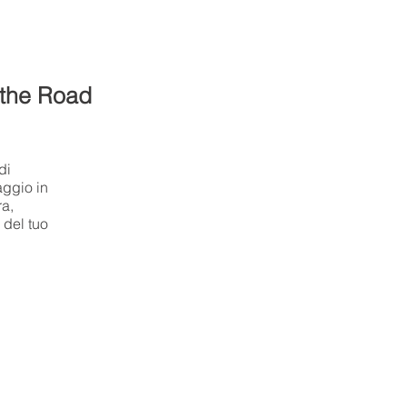
 the Road
di
aggio in
ra,
 del tuo