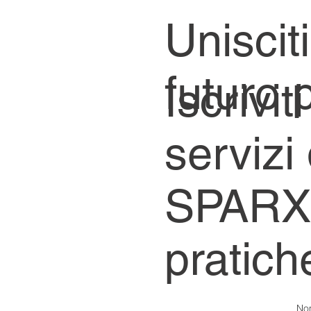
Uniscit
futuro 
Iscrivi
servizi
SPARX E
pratiche
No