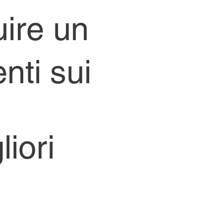
uire un
nti sui
iori