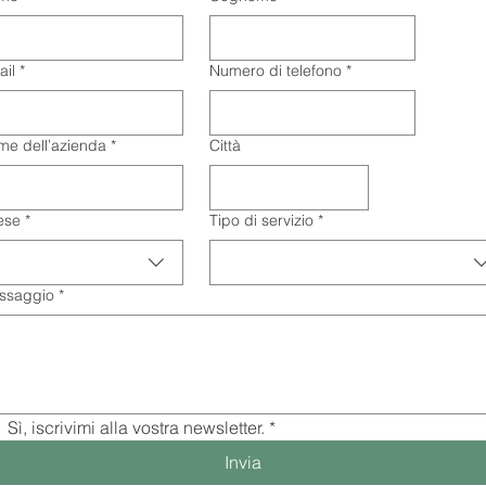
ail
*
Numero di telefono
*
me dell’azienda
*
Città
ese
*
Tipo di servizio
*
ssaggio
*
Sì, iscrivimi alla vostra newsletter.
*
Invia