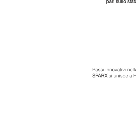
pari sullo sta
Passi innovativi nella
SPARX
si unisce a 