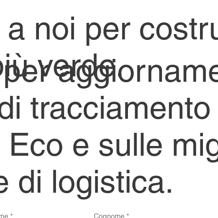
i a noi per costr
più verde.
ti per aggiorname
 di tracciamento
co e sulle migl
 di logistica.
me
*
Cognome
*