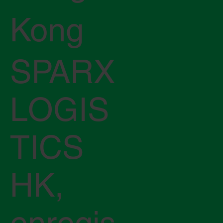
Kong
SPARX
LOGIS
TICS
HK,
enregis