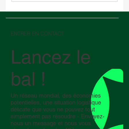
SPARX : comment mesurer et réduire
votre empreinte carbone
ENTRER EN CONTACT
Lancez le
bal !
Un réseau mondial, des économies
potentielles, une situation logistique
délicate que vous ne pouvez tout
simplement pas résoudre - Envoyez-
nous un message et nous vous