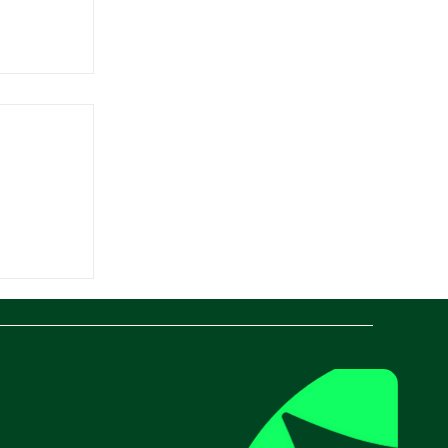
surer et
te