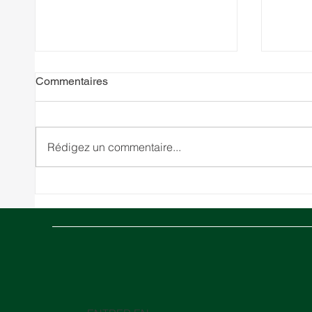
Commentaires
Rédigez un commentaire...
Chaîne d'approvisionnement
Strat
durable dans l'UE : comment
une Tr
se conformer à la CSRD et
Trans
optimiser votre logistique
verte