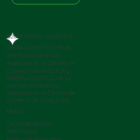
@2025 SPARX LOGISTICS
SPARX LOGISTICS HK es
una marca comercial
registrada en la Cámara de
Comercio de Hong Kong
SPARX LOGISTICS HK es
una marca comercial
registrada en la Cámara de
Comercio de Hong Kong
MENÚ
Centro de Medios
Web Tracker
Política de Privacidad